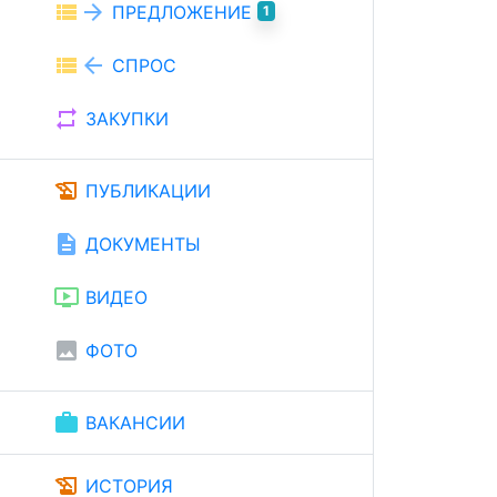
view_list
arrow_forward
ПРЕДЛОЖЕНИЕ
1
view_list
arrow_back
СПРОС
repeat
ЗАКУПКИ
history_edu
ПУБЛИКАЦИИ
description
ДОКУМЕНТЫ
ondemand_video
ВИДЕО
image
ФОТО
work
ВАКАНСИИ
history_edu
ИСТОРИЯ