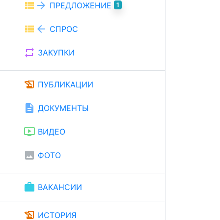
view_list
arrow_forward
ПРЕДЛОЖЕНИЕ
1
view_list
arrow_back
СПРОС
repeat
ЗАКУПКИ
history_edu
ПУБЛИКАЦИИ
description
ДОКУМЕНТЫ
ondemand_video
ВИДЕО
image
ФОТО
work
ВАКАНСИИ
history_edu
ИСТОРИЯ