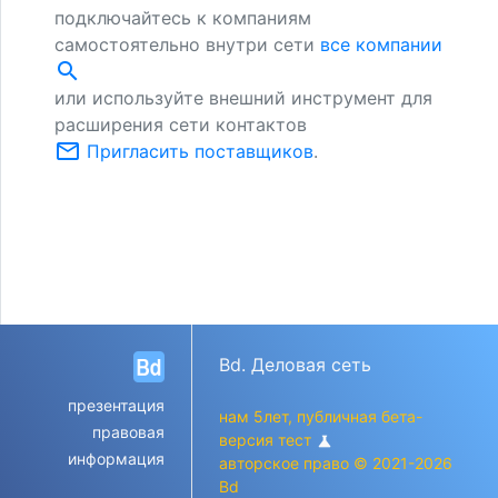
подключайтесь к компаниям
самостоятельно внутри сети
все компании
search
или используйте внешний инструмент для
расширения сети контактов
mail_outline
Пригласить поставщиков
.
Bd. Деловая сеть
презентация
нам 5лет, публичная бета-
правовая
версия тест
science
информация
авторское право © 2021-2026
Bd