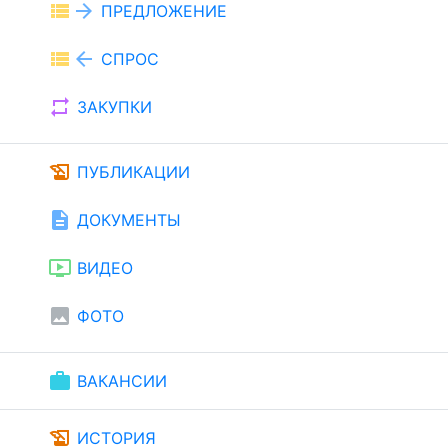
view_list
arrow_forward
ПРЕДЛОЖЕНИЕ
view_list
arrow_back
СПРОС
repeat
ЗАКУПКИ
history_edu
ПУБЛИКАЦИИ
description
ДОКУМЕНТЫ
ondemand_video
ВИДЕО
image
ФОТО
work
ВАКАНСИИ
history_edu
ИСТОРИЯ