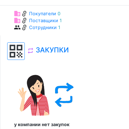
link
business
Покупатели
0
link
business
Поставщики
1
link
group
Сотрудники
1
qr_code
ЗАКУПКИ
repeat
у компании нет закупок