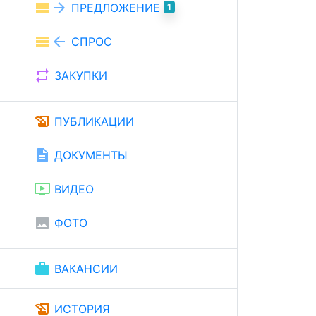
view_list
arrow_forward
ПРЕДЛОЖЕНИЕ
1
view_list
arrow_back
СПРОС
repeat
ЗАКУПКИ
history_edu
ПУБЛИКАЦИИ
description
ДОКУМЕНТЫ
ondemand_video
ВИДЕО
image
ФОТО
work
ВАКАНСИИ
history_edu
ИСТОРИЯ