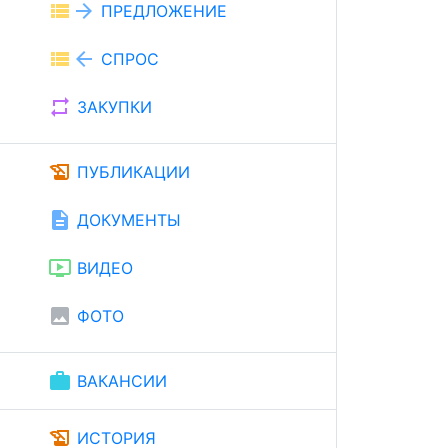
view_list
arrow_forward
ПРЕДЛОЖЕНИЕ
view_list
arrow_back
СПРОС
repeat
ЗАКУПКИ
history_edu
ПУБЛИКАЦИИ
description
ДОКУМЕНТЫ
ondemand_video
ВИДЕО
image
ФОТО
work
ВАКАНСИИ
history_edu
ИСТОРИЯ