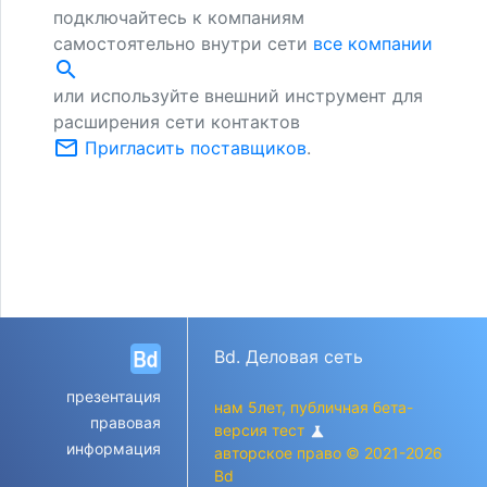
подключайтесь к компаниям
самостоятельно внутри сети
все компании
search
или используйте внешний инструмент для
расширения сети контактов
mail_outline
Пригласить поставщиков
.
Bd. Деловая сеть
презентация
нам 5лет, публичная бета-
правовая
версия тест
science
информация
авторское право © 2021-2026
Bd