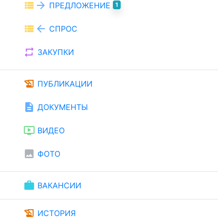
view_list
arrow_forward
ПРЕДЛОЖЕНИЕ
1
view_list
arrow_back
СПРОС
repeat
ЗАКУПКИ
history_edu
ПУБЛИКАЦИИ
description
ДОКУМЕНТЫ
ondemand_video
ВИДЕО
image
ФОТО
work
ВАКАНСИИ
history_edu
ИСТОРИЯ