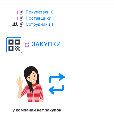
link
business
Покупатели
0
link
business
Поставщики
1
link
group
Сотрудники
1
qr_code
ЗАКУПКИ
repeat
у компании нет закупок