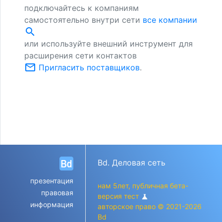
подключайтесь к компаниям
самостоятельно внутри сети
все компании
search
или используйте внешний инструмент для
расширения сети контактов
mail_outline
Пригласить поставщиков
.
Bd. Деловая сеть
презентация
нам 5лет, публичная бета-
правовая
версия тест
science
информация
авторское право © 2021-2026
Bd