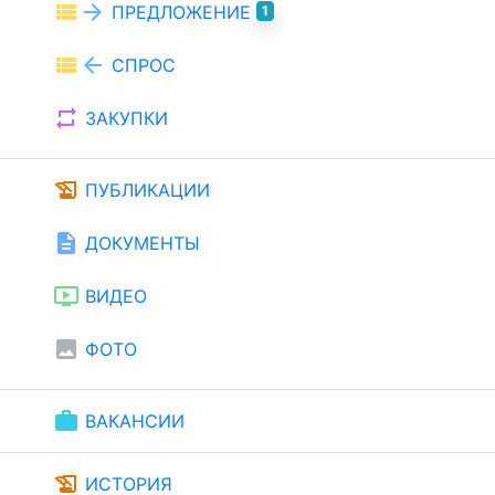
view_list
arrow_forward
ПРЕДЛОЖЕНИЕ
1
view_list
arrow_back
СПРОС
repeat
ЗАКУПКИ
history_edu
ПУБЛИКАЦИИ
description
ДОКУМЕНТЫ
ondemand_video
ВИДЕО
image
ФОТО
work
ВАКАНСИИ
history_edu
ИСТОРИЯ