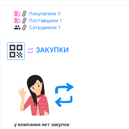
link
business
Покупатели
0
link
business
Поставщики
1
link
group
Сотрудники
1
qr_code
ЗАКУПКИ
repeat
у компании нет закупок