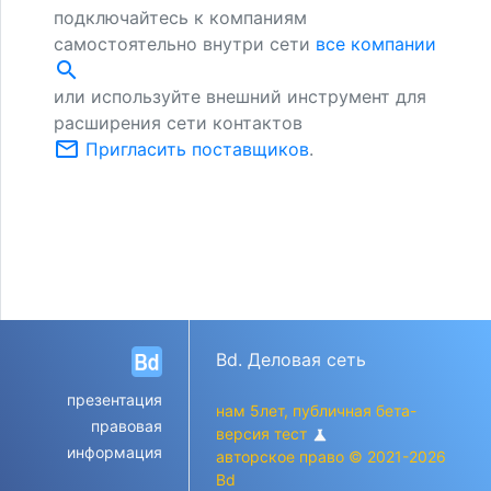
подключайтесь к компаниям
самостоятельно внутри сети
все компании
search
или используйте внешний инструмент для
расширения сети контактов
mail_outline
Пригласить поставщиков
.
Bd. Деловая сеть
презентация
нам 5лет, публичная бета-
правовая
версия тест
science
информация
авторское право © 2021-2026
Bd