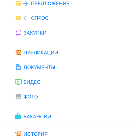
view_list
arrow_forward
ПРЕДЛОЖЕНИЕ
view_list
arrow_back
СПРОС
repeat
ЗАКУПКИ
history_edu
ПУБЛИКАЦИИ
description
ДОКУМЕНТЫ
ondemand_video
ВИДЕО
image
ФОТО
work
ВАКАНСИИ
history_edu
ИСТОРИЯ