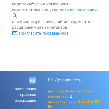
подключайтесь к компаниям
самостоятельно внутри сети
все компании
search
или используйте внешний инструмент для
расширения сети контактов
mail_outline
Пригласить поставщиков
.
Bd. Деловая сеть
презентация
нам 5лет, публичная бета-
правовая
версия тест
science
информация
авторское право © 2021-2026
Bd