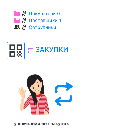
link
business
Покупатели
0
link
business
Поставщики
1
link
group
Сотрудники
1
qr_code
ЗАКУПКИ
repeat
у компании нет закупок