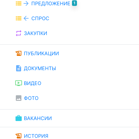
view_list
arrow_forward
ПРЕДЛОЖЕНИЕ
1
view_list
arrow_back
СПРОС
repeat
ЗАКУПКИ
history_edu
ПУБЛИКАЦИИ
description
ДОКУМЕНТЫ
ondemand_video
ВИДЕО
image
ФОТО
work
ВАКАНСИИ
history_edu
ИСТОРИЯ