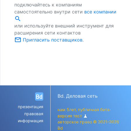
подключайтесь к компаниям
самостоятельно внутри сети
все компании
search
или используйте внешний инструмент для
расширения сети контактов
mail_outline
Пригласить поставщиков
.
Bd. Деловая сеть
презентация
нам 5лет, публичная бета-
правовая
версия тест
science
информация
авторское право © 2021-2026
Bd