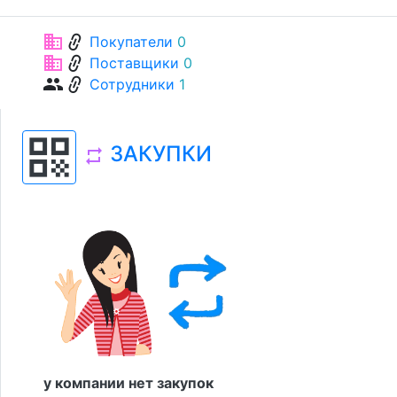
link
business
Покупатели
0
link
business
Поставщики
0
link
group
Сотрудники
1
qr_code
ЗАКУПКИ
repeat
у компании нет закупок