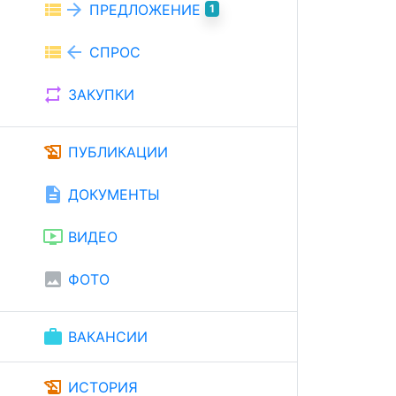
view_list
arrow_forward
ПРЕДЛОЖЕНИЕ
1
view_list
arrow_back
СПРОС
repeat
ЗАКУПКИ
history_edu
ПУБЛИКАЦИИ
description
ДОКУМЕНТЫ
ondemand_video
ВИДЕО
image
ФОТО
work
ВАКАНСИИ
history_edu
ИСТОРИЯ