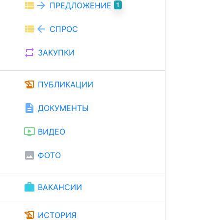
view_list
arrow_forward
ПРЕДЛОЖЕНИЕ
1
view_list
arrow_back
СПРОС
repeat
ЗАКУПКИ
history_edu
ПУБЛИКАЦИИ
description
ДОКУМЕНТЫ
ondemand_video
ВИДЕО
image
ФОТО
work
ВАКАНСИИ
history_edu
ИСТОРИЯ