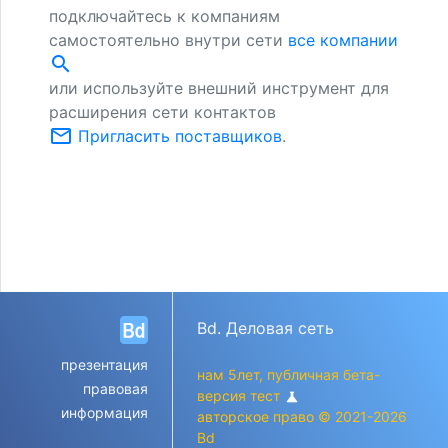
подключайтесь к компаниям
самостоятельно внутри сети
все компании
search
или используйте внешний инструмент для
расширения сети контактов
mail_outline
Пригласить поставщиков
.
Bd. Деловая сеть
презентация
нам 5лет, публичная бета-
правовая
версия тест
science
информация
авторское право © 2021-2026
Bd