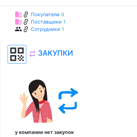
link
business
Покупатели
0
link
business
Поставщики
1
link
group
Сотрудники
1
qr_code
ЗАКУПКИ
repeat
у компании нет закупок