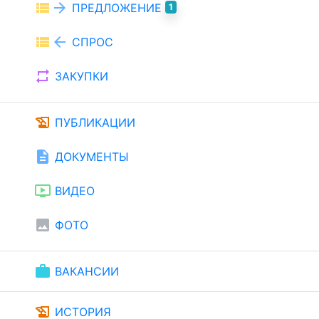
view_list
arrow_forward
ПРЕДЛОЖЕНИЕ
1
view_list
arrow_back
СПРОС
repeat
ЗАКУПКИ
history_edu
ПУБЛИКАЦИИ
description
ДОКУМЕНТЫ
ondemand_video
ВИДЕО
image
ФОТО
work
ВАКАНСИИ
history_edu
ИСТОРИЯ