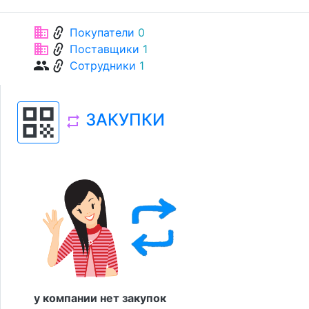
link
business
Покупатели
0
link
business
Поставщики
1
link
group
Сотрудники
1
qr_code
ЗАКУПКИ
repeat
у компании нет закупок