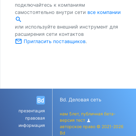
подключайтесь к компаниям
самостоятельно внутри сети
все компании
search
или используйте внешний инструмент для
расширения сети контактов
mail_outline
Пригласить поставщиков
.
Bd. Деловая сеть
презентация
нам 5лет, публичная бета-
правовая
версия тест
science
информация
авторское право © 2021-2026
Bd