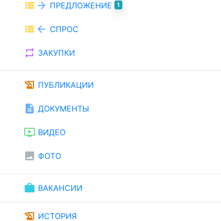
view_list
arrow_forward
ПРЕДЛОЖЕНИЕ
1
view_list
arrow_back
СПРОС
repeat
ЗАКУПКИ
history_edu
ПУБЛИКАЦИИ
description
ДОКУМЕНТЫ
ondemand_video
ВИДЕО
image
ФОТО
work
ВАКАНСИИ
history_edu
ИСТОРИЯ