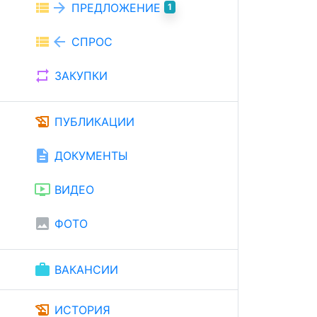
view_list
arrow_forward
ПРЕДЛОЖЕНИЕ
1
view_list
arrow_back
СПРОС
repeat
ЗАКУПКИ
history_edu
ПУБЛИКАЦИИ
description
ДОКУМЕНТЫ
ondemand_video
ВИДЕО
image
ФОТО
work
ВАКАНСИИ
history_edu
ИСТОРИЯ