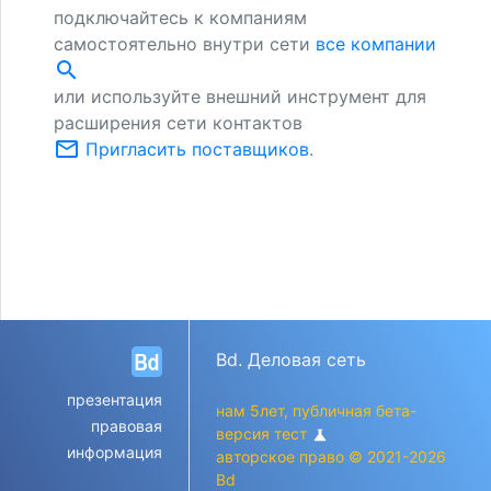
подключайтесь к компаниям
самостоятельно внутри сети
все компании
search
или используйте внешний инструмент для
расширения сети контактов
mail_outline
Пригласить поставщиков
.
Bd. Деловая сеть
презентация
нам 5лет, публичная бета-
правовая
версия тест
science
информация
авторское право © 2021-2026
Bd