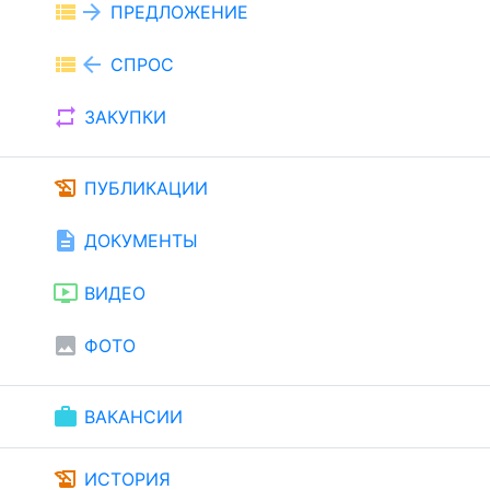
view_list
arrow_forward
ПРЕДЛОЖЕНИЕ
view_list
arrow_back
СПРОС
repeat
ЗАКУПКИ
history_edu
ПУБЛИКАЦИИ
description
ДОКУМЕНТЫ
ondemand_video
ВИДЕО
image
ФОТО
work
ВАКАНСИИ
history_edu
ИСТОРИЯ