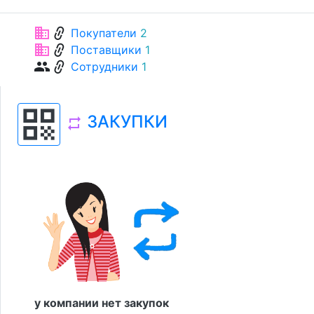
link
business
Покупатели
2
link
business
Поставщики
1
link
group
Сотрудники
1
qr_code
ЗАКУПКИ
repeat
у компании нет закупок