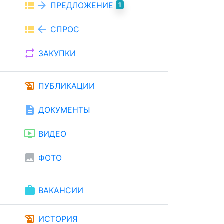
view_list
arrow_forward
ПРЕДЛОЖЕНИЕ
1
view_list
arrow_back
СПРОС
repeat
ЗАКУПКИ
history_edu
ПУБЛИКАЦИИ
description
ДОКУМЕНТЫ
ondemand_video
ВИДЕО
image
ФОТО
work
ВАКАНСИИ
history_edu
ИСТОРИЯ