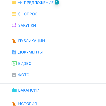
view_list
arrow_forward
ПРЕДЛОЖЕНИЕ
1
view_list
arrow_back
СПРОС
repeat
ЗАКУПКИ
history_edu
ПУБЛИКАЦИИ
description
ДОКУМЕНТЫ
ondemand_video
ВИДЕО
image
ФОТО
work
ВАКАНСИИ
history_edu
ИСТОРИЯ