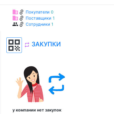
link
business
Покупатели
0
link
business
Поставщики
1
link
group
Сотрудники
1
qr_code
ЗАКУПКИ
repeat
у компании нет закупок