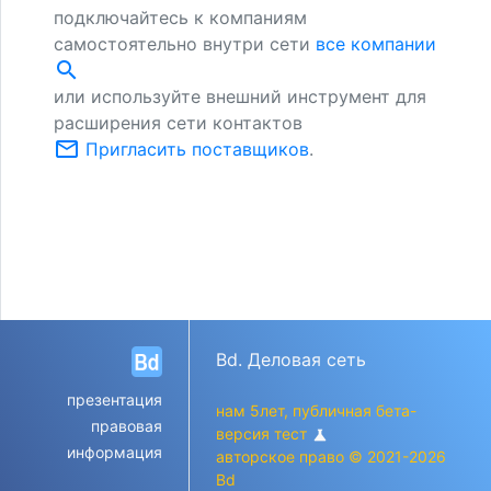
подключайтесь к компаниям
самостоятельно внутри сети
все компании
search
или используйте внешний инструмент для
расширения сети контактов
mail_outline
Пригласить поставщиков
.
Bd. Деловая сеть
презентация
нам 5лет, публичная бета-
правовая
версия тест
science
информация
авторское право © 2021-2026
Bd