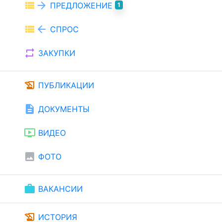
view_list
arrow_forward
ПРЕДЛОЖЕНИЕ
1
view_list
arrow_back
СПРОС
repeat
ЗАКУПКИ
history_edu
ПУБЛИКАЦИИ
description
ДОКУМЕНТЫ
ondemand_video
ВИДЕО
image
ФОТО
work
ВАКАНСИИ
history_edu
ИСТОРИЯ