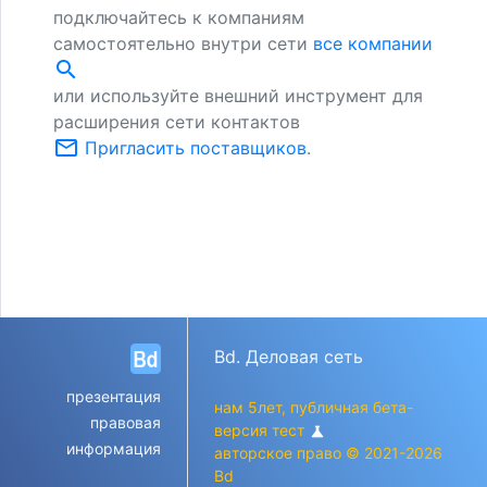
подключайтесь к компаниям
самостоятельно внутри сети
все компании
search
или используйте внешний инструмент для
расширения сети контактов
mail_outline
Пригласить поставщиков
.
Bd. Деловая сеть
презентация
нам 5лет, публичная бета-
правовая
версия тест
science
информация
авторское право © 2021-2026
Bd