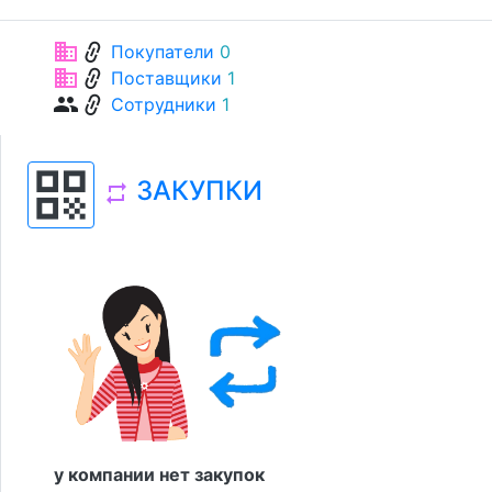
link
business
Покупатели
0
link
business
Поставщики
1
link
group
Сотрудники
1
qr_code
ЗАКУПКИ
repeat
у компании нет закупок