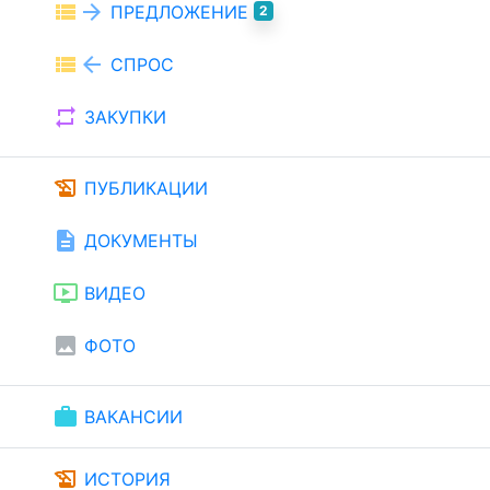
view_list
arrow_forward
ПРЕДЛОЖЕНИЕ
2
view_list
arrow_back
СПРОС
repeat
ЗАКУПКИ
history_edu
ПУБЛИКАЦИИ
description
ДОКУМЕНТЫ
ondemand_video
ВИДЕО
image
ФОТО
work
ВАКАНСИИ
history_edu
ИСТОРИЯ