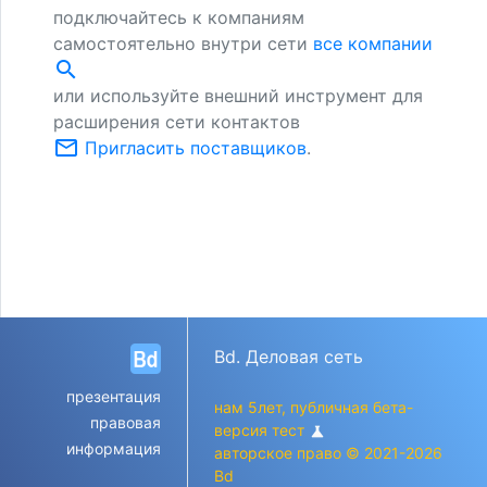
подключайтесь к компаниям
самостоятельно внутри сети
все компании
search
или используйте внешний инструмент для
расширения сети контактов
mail_outline
Пригласить поставщиков
.
Bd. Деловая сеть
презентация
нам 5лет, публичная бета-
правовая
версия тест
science
информация
авторское право © 2021-2026
Bd