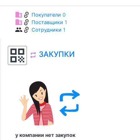
link
business
Покупатели
0
link
business
Поставщики
1
link
group
Сотрудники
1
qr_code
ЗАКУПКИ
repeat
у компании нет закупок