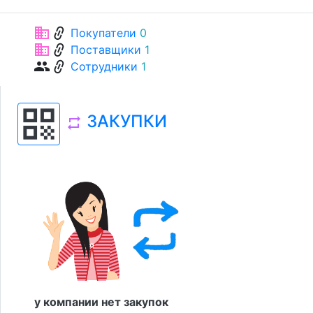
link
business
Покупатели
0
link
business
Поставщики
1
link
group
Сотрудники
1
qr_code
ЗАКУПКИ
repeat
у компании нет закупок