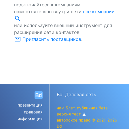
подключайтесь к компаниям
самостоятельно внутри сети
все компании
search
или используйте внешний инструмент для
расширения сети контактов
mail_outline
Пригласить поставщиков
.
Bd. Деловая сеть
презентация
нам 5лет, публичная бета-
правовая
версия тест
science
информация
авторское право © 2021-2026
Bd