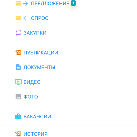
view_list
arrow_forward
ПРЕДЛОЖЕНИЕ
1
view_list
arrow_back
СПРОС
repeat
ЗАКУПКИ
history_edu
ПУБЛИКАЦИИ
description
ДОКУМЕНТЫ
ondemand_video
ВИДЕО
image
ФОТО
work
ВАКАНСИИ
history_edu
ИСТОРИЯ