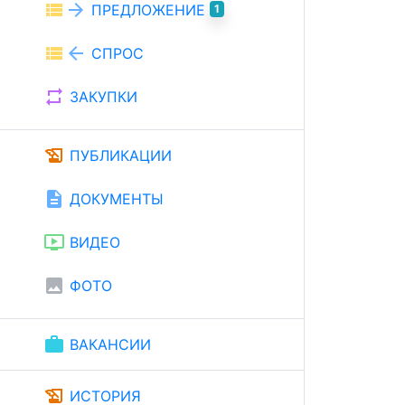
view_list
arrow_forward
ПРЕДЛОЖЕНИЕ
1
view_list
arrow_back
СПРОС
repeat
ЗАКУПКИ
history_edu
ПУБЛИКАЦИИ
description
ДОКУМЕНТЫ
ondemand_video
ВИДЕО
image
ФОТО
work
ВАКАНСИИ
history_edu
ИСТОРИЯ