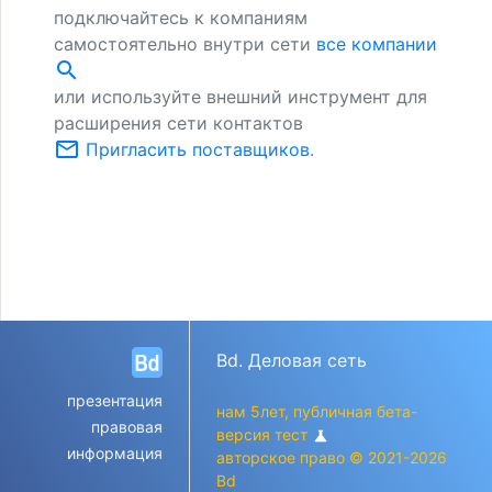
подключайтесь к компаниям
самостоятельно внутри сети
все компании
search
или используйте внешний инструмент для
расширения сети контактов
mail_outline
Пригласить поставщиков
.
Bd. Деловая сеть
презентация
нам 5лет, публичная бета-
правовая
версия тест
science
информация
авторское право © 2021-2026
Bd