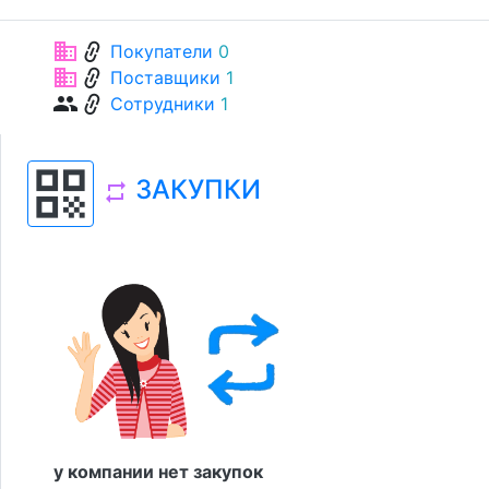
link
business
Покупатели
0
link
business
Поставщики
1
link
group
Сотрудники
1
qr_code
ЗАКУПКИ
repeat
у компании нет закупок