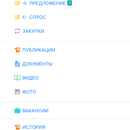
view_list
arrow_forward
ПРЕДЛОЖЕНИЕ
1
view_list
arrow_back
СПРОС
repeat
ЗАКУПКИ
history_edu
ПУБЛИКАЦИИ
description
ДОКУМЕНТЫ
ondemand_video
ВИДЕО
image
ФОТО
work
ВАКАНСИИ
history_edu
ИСТОРИЯ