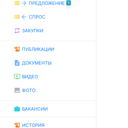
view_list
arrow_forward
ПРЕДЛОЖЕНИЕ
1
view_list
arrow_back
СПРОС
repeat
ЗАКУПКИ
history_edu
ПУБЛИКАЦИИ
description
ДОКУМЕНТЫ
ondemand_video
ВИДЕО
image
ФОТО
work
ВАКАНСИИ
history_edu
ИСТОРИЯ