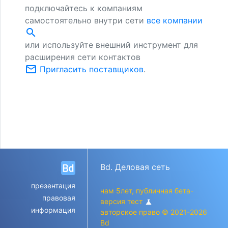
подключайтесь к компаниям
самостоятельно внутри сети
все компании
search
или используйте внешний инструмент для
расширения сети контактов
mail_outline
Пригласить поставщиков
.
Bd. Деловая сеть
презентация
нам 5лет, публичная бета-
правовая
версия тест
science
информация
авторское право © 2021-2026
Bd