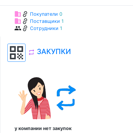
link
business
Покупатели
0
link
business
Поставщики
1
link
group
Сотрудники
1
qr_code
ЗАКУПКИ
repeat
у компании нет закупок