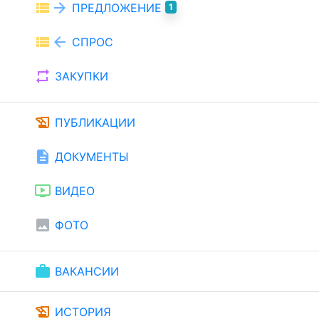
view_list
arrow_forward
ПРЕДЛОЖЕНИЕ
1
view_list
arrow_back
СПРОС
repeat
ЗАКУПКИ
history_edu
ПУБЛИКАЦИИ
description
ДОКУМЕНТЫ
ondemand_video
ВИДЕО
image
ФОТО
work
ВАКАНСИИ
history_edu
ИСТОРИЯ