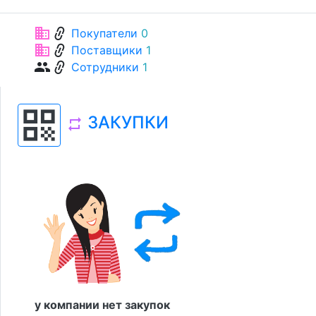
link
business
Покупатели
0
link
business
Поставщики
1
link
group
Сотрудники
1
qr_code
ЗАКУПКИ
repeat
у компании нет закупок