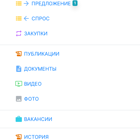
view_list
arrow_forward
ПРЕДЛОЖЕНИЕ
1
view_list
arrow_back
СПРОС
repeat
ЗАКУПКИ
history_edu
ПУБЛИКАЦИИ
description
ДОКУМЕНТЫ
ondemand_video
ВИДЕО
image
ФОТО
work
ВАКАНСИИ
history_edu
ИСТОРИЯ