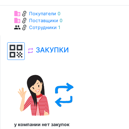
link
business
Покупатели
0
link
business
Поставщики
0
link
group
Сотрудники
1
qr_code
ЗАКУПКИ
repeat
у компании нет закупок