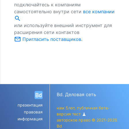
подключайтесь к компаниям
самостоятельно внутри сети
все компании
search
или используйте внешний инструмент для
расширения сети контактов
mail_outline
Пригласить поставщиков
.
Bd. Деловая сеть
презентация
нам 5лет, публичная бета-
правовая
версия тест
science
информация
авторское право © 2021-2026
Bd