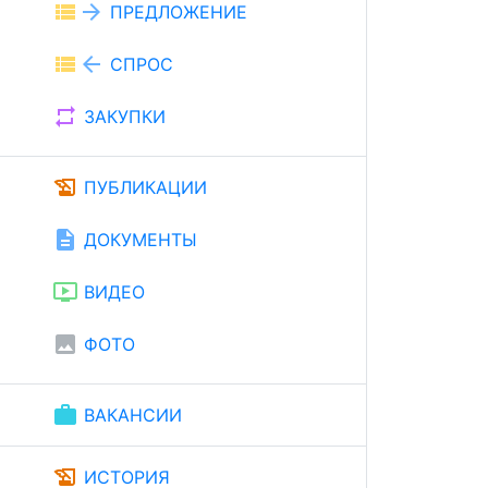
view_list
arrow_forward
ПРЕДЛОЖЕНИЕ
view_list
arrow_back
СПРОС
repeat
ЗАКУПКИ
history_edu
ПУБЛИКАЦИИ
description
ДОКУМЕНТЫ
ondemand_video
ВИДЕО
image
ФОТО
work
ВАКАНСИИ
history_edu
ИСТОРИЯ