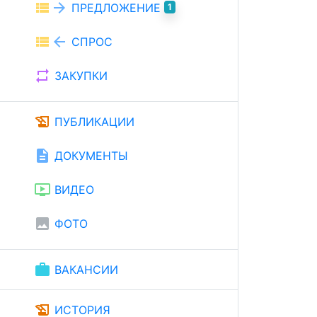
view_list
arrow_forward
ПРЕДЛОЖЕНИЕ
1
view_list
arrow_back
СПРОС
repeat
ЗАКУПКИ
history_edu
ПУБЛИКАЦИИ
description
ДОКУМЕНТЫ
ondemand_video
ВИДЕО
image
ФОТО
work
ВАКАНСИИ
history_edu
ИСТОРИЯ