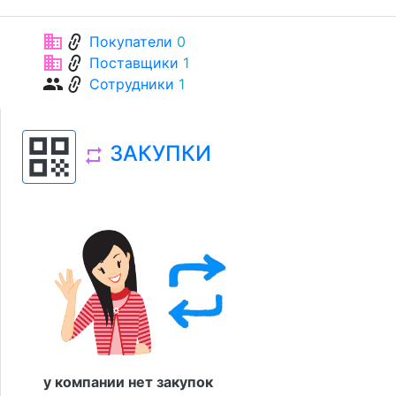
link
business
Покупатели
0
link
business
Поставщики
1
link
group
Сотрудники
1
qr_code
ЗАКУПКИ
repeat
у компании нет закупок