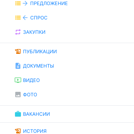
view_list
arrow_forward
ПРЕДЛОЖЕНИЕ
view_list
arrow_back
СПРОС
repeat
ЗАКУПКИ
history_edu
ПУБЛИКАЦИИ
description
ДОКУМЕНТЫ
ondemand_video
ВИДЕО
image
ФОТО
work
ВАКАНСИИ
history_edu
ИСТОРИЯ