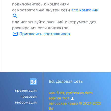
подключайтесь к компаниям
самостоятельно внутри сети
все компании
search
или используйте внешний инструмент для
расширения сети контактов
mail_outline
Пригласить поставщиков
.
Bd. Деловая сеть
презентация
нам 5лет, публичная бета-
правовая
версия тест
science
информация
авторское право © 2021-2026
Bd