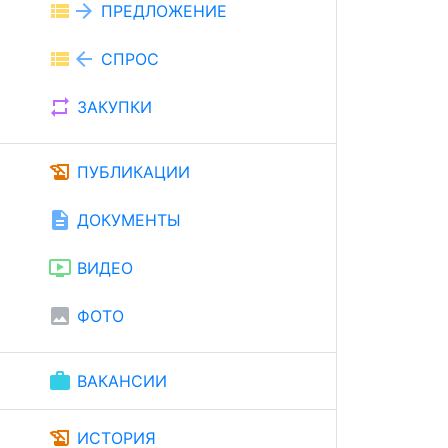
view_list
arrow_forward
ПРЕДЛОЖЕНИЕ
view_list
arrow_back
СПРОС
repeat
ЗАКУПКИ
history_edu
ПУБЛИКАЦИИ
description
ДОКУМЕНТЫ
ondemand_video
ВИДЕО
image
ФОТО
work
ВАКАНСИИ
history_edu
ИСТОРИЯ