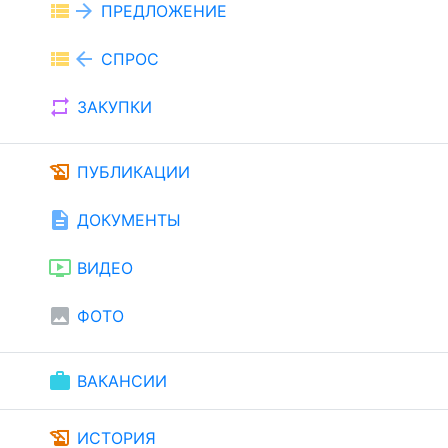
view_list
arrow_forward
ПРЕДЛОЖЕНИЕ
view_list
arrow_back
СПРОС
repeat
ЗАКУПКИ
history_edu
ПУБЛИКАЦИИ
description
ДОКУМЕНТЫ
ondemand_video
ВИДЕО
image
ФОТО
work
ВАКАНСИИ
history_edu
ИСТОРИЯ