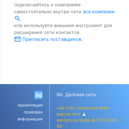
подключайтесь к компаниям
самостоятельно внутри сети
все компании
search
или используйте внешний инструмент для
расширения сети контактов
mail_outline
Пригласить поставщиков
.
Bd. Деловая сеть
презентация
нам 5лет, публичная бета-
правовая
версия тест
science
информация
авторское право © 2021-2026
Bd