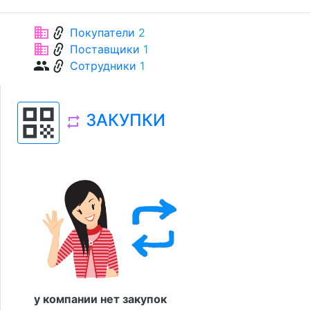
link
business
Покупатели
2
link
business
Поставщики
1
link
group
Сотрудники
1
qr_code
ЗАКУПКИ
repeat
у компании нет закупок