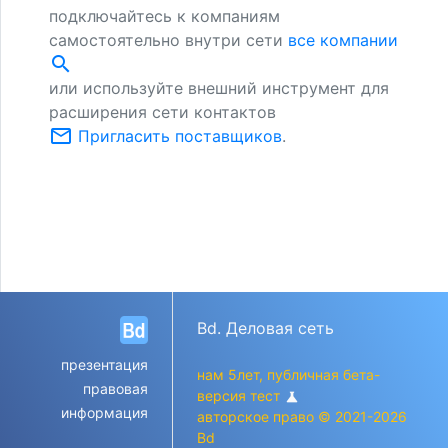
подключайтесь к компаниям
самостоятельно внутри сети
все компании
search
или используйте внешний инструмент для
расширения сети контактов
mail_outline
Пригласить поставщиков
.
Bd. Деловая сеть
презентация
нам 5лет, публичная бета-
правовая
версия тест
science
информация
авторское право © 2021-2026
Bd