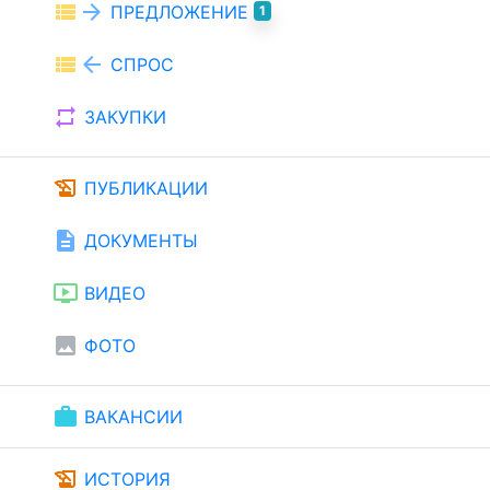
view_list
arrow_forward
ПРЕДЛОЖЕНИЕ
1
view_list
arrow_back
СПРОС
repeat
ЗАКУПКИ
history_edu
ПУБЛИКАЦИИ
description
ДОКУМЕНТЫ
ondemand_video
ВИДЕО
image
ФОТО
work
ВАКАНСИИ
history_edu
ИСТОРИЯ