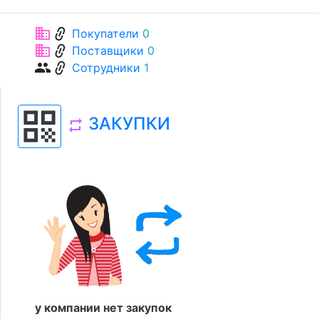
link
business
Покупатели
0
link
business
Поставщики
0
link
group
Сотрудники
1
qr_code
ЗАКУПКИ
repeat
у компании нет закупок