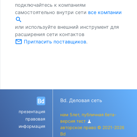
подключайтесь к компаниям
самостоятельно внутри сети
все компании
search
или используйте внешний инструмент для
расширения сети контактов
mail_outline
Пригласить поставщиков
.
Bd. Деловая сеть
презентация
нам 5лет, публичная бета-
правовая
версия тест
science
информация
авторское право © 2021-2026
Bd