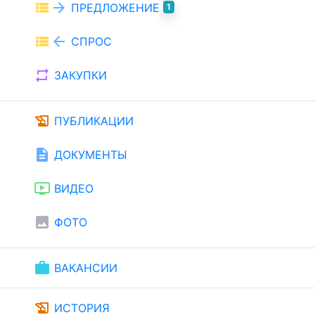
view_list
arrow_forward
ПРЕДЛОЖЕНИЕ
1
view_list
arrow_back
СПРОС
repeat
ЗАКУПКИ
history_edu
ПУБЛИКАЦИИ
description
ДОКУМЕНТЫ
ondemand_video
ВИДЕО
image
ФОТО
work
ВАКАНСИИ
history_edu
ИСТОРИЯ