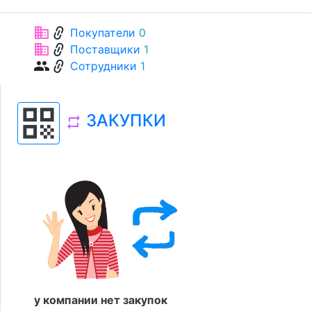
link
business
Покупатели
0
link
business
Поставщики
1
link
group
Сотрудники
1
qr_code
ЗАКУПКИ
repeat
у компании нет закупок