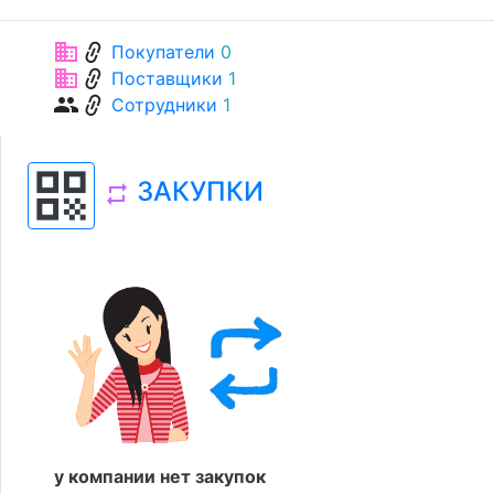
link
business
Покупатели
0
link
business
Поставщики
1
link
group
Сотрудники
1
qr_code
ЗАКУПКИ
repeat
у компании нет закупок