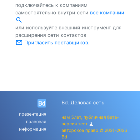
подключайтесь к компаниям
самостоятельно внутри сети
все компании
search
или используйте внешний инструмент для
расширения сети контактов
mail_outline
Пригласить поставщиков
.
Bd. Деловая сеть
презентация
нам 5лет, публичная бета-
правовая
версия тест
science
информация
авторское право © 2021-2026
Bd