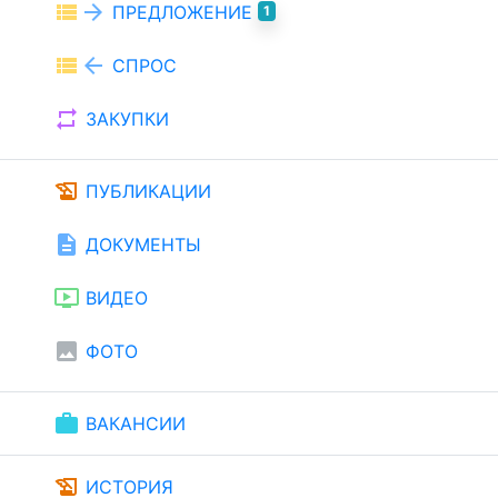
view_list
arrow_forward
ПРЕДЛОЖЕНИЕ
1
view_list
arrow_back
СПРОС
repeat
ЗАКУПКИ
history_edu
ПУБЛИКАЦИИ
description
ДОКУМЕНТЫ
ondemand_video
ВИДЕО
image
ФОТО
work
ВАКАНСИИ
history_edu
ИСТОРИЯ