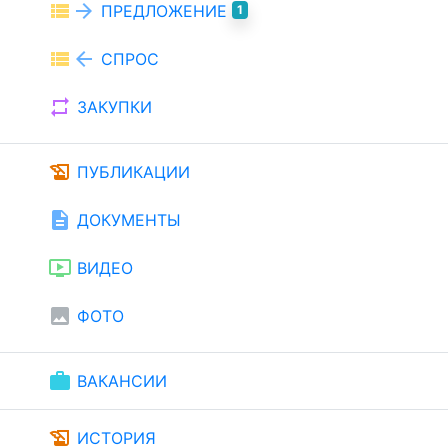
view_list
arrow_forward
ПРЕДЛОЖЕНИЕ
1
view_list
arrow_back
СПРОС
repeat
ЗАКУПКИ
history_edu
ПУБЛИКАЦИИ
description
ДОКУМЕНТЫ
ondemand_video
ВИДЕО
image
ФОТО
work
ВАКАНСИИ
history_edu
ИСТОРИЯ