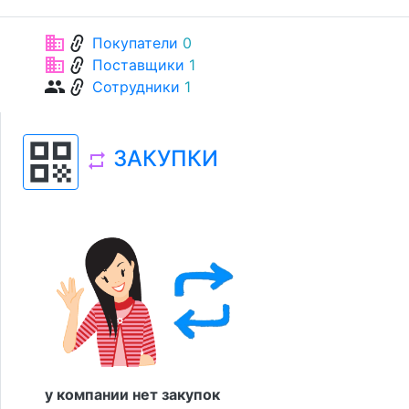
link
business
Покупатели
0
link
business
Поставщики
1
link
group
Сотрудники
1
qr_code
ЗАКУПКИ
repeat
у компании нет закупок