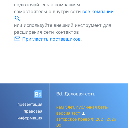
подключайтесь к компаниям
самостоятельно внутри сети
все компании
search
или используйте внешний инструмент для
расширения сети контактов
mail_outline
Пригласить поставщиков
.
Bd. Деловая сеть
презентация
нам 5лет, публичная бета-
правовая
версия тест
science
информация
авторское право © 2021-2026
Bd