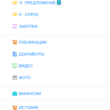
view_list
arrow_forward
ПРЕДЛОЖЕНИЕ
1
view_list
arrow_back
СПРОС
repeat
ЗАКУПКИ
history_edu
ПУБЛИКАЦИИ
description
ДОКУМЕНТЫ
ondemand_video
ВИДЕО
image
ФОТО
work
ВАКАНСИИ
history_edu
ИСТОРИЯ