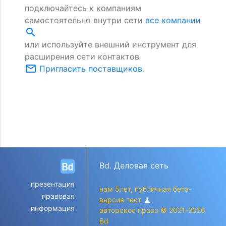
подключайтесь к компаниям
самостоятельно внутри сети
все компании
search
или используйте внешний инструмент для
расширения сети контактов
mail_outline
Пригласить поставщиков
.
Bd. Деловая сеть
презентация
нам 5лет, публичная бета-
правовая
версия тест
science
информация
авторское право © 2021-2026
Bd