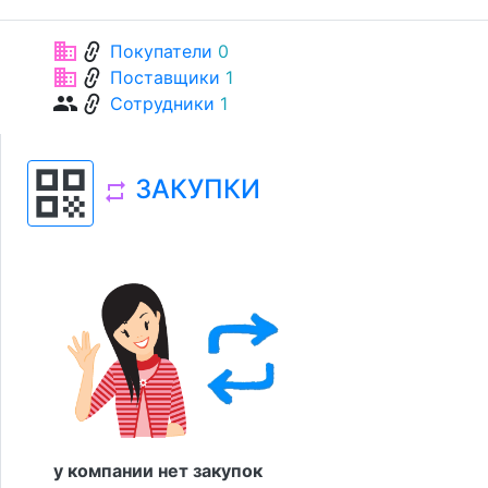
link
business
Покупатели
0
link
business
Поставщики
1
link
group
Сотрудники
1
qr_code
ЗАКУПКИ
repeat
у компании нет закупок