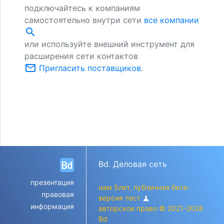
подключайтесь к компаниям
самостоятельно внутри сети
все компании
search
или используйте внешний инструмент для
расширения сети контактов
mail_outline
Пригласить поставщиков
.
Bd. Деловая сеть
презентация
нам 5лет, публичная бета-
правовая
версия тест
science
информация
авторское право © 2021-2026
Bd