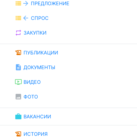
view_list
arrow_forward
ПРЕДЛОЖЕНИЕ
view_list
arrow_back
СПРОС
repeat
ЗАКУПКИ
history_edu
ПУБЛИКАЦИИ
description
ДОКУМЕНТЫ
ondemand_video
ВИДЕО
image
ФОТО
work
ВАКАНСИИ
history_edu
ИСТОРИЯ