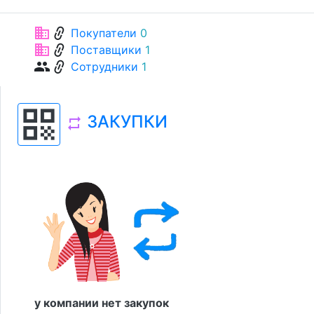
link
business
Покупатели
0
link
business
Поставщики
1
link
group
Сотрудники
1
qr_code
ЗАКУПКИ
repeat
у компании нет закупок