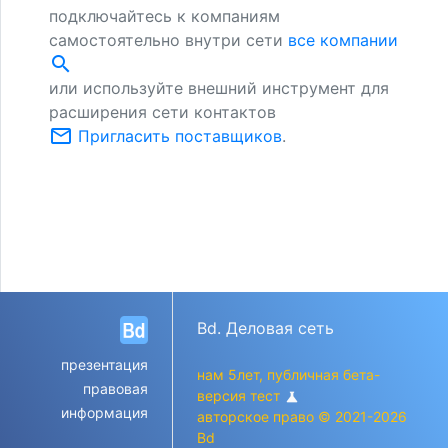
подключайтесь к компаниям
самостоятельно внутри сети
все компании
search
или используйте внешний инструмент для
расширения сети контактов
mail_outline
Пригласить поставщиков
.
Bd. Деловая сеть
презентация
нам 5лет, публичная бета-
правовая
версия тест
science
информация
авторское право © 2021-2026
Bd