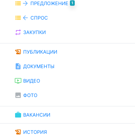
view_list
arrow_forward
ПРЕДЛОЖЕНИЕ
1
view_list
arrow_back
СПРОС
repeat
ЗАКУПКИ
history_edu
ПУБЛИКАЦИИ
description
ДОКУМЕНТЫ
ondemand_video
ВИДЕО
image
ФОТО
work
ВАКАНСИИ
history_edu
ИСТОРИЯ