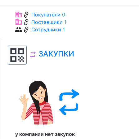
link
business
Покупатели
0
link
business
Поставщики
1
link
group
Сотрудники
1
qr_code
ЗАКУПКИ
repeat
у компании нет закупок