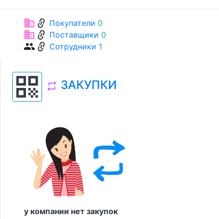
link
business
Покупатели
0
link
business
Поставщики
0
link
group
Сотрудники
1
qr_code
ЗАКУПКИ
repeat
у компании нет закупок