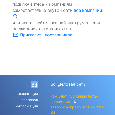
подключайтесь к компаниям
самостоятельно внутри сети
все компании
search
или используйте внешний инструмент для
расширения сети контактов
mail_outline
Пригласить поставщиков
.
Bd. Деловая сеть
презентация
нам 5лет, публичная бета-
правовая
версия тест
science
информация
авторское право © 2021-2026
Bd