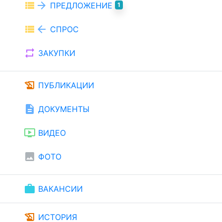
view_list
arrow_forward
ПРЕДЛОЖЕНИЕ
1
view_list
arrow_back
СПРОС
repeat
ЗАКУПКИ
history_edu
ПУБЛИКАЦИИ
description
ДОКУМЕНТЫ
ondemand_video
ВИДЕО
image
ФОТО
work
ВАКАНСИИ
history_edu
ИСТОРИЯ