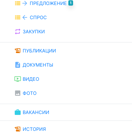
view_list
arrow_forward
ПРЕДЛОЖЕНИЕ
1
view_list
arrow_back
СПРОС
repeat
ЗАКУПКИ
history_edu
ПУБЛИКАЦИИ
description
ДОКУМЕНТЫ
ondemand_video
ВИДЕО
image
ФОТО
work
ВАКАНСИИ
history_edu
ИСТОРИЯ