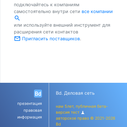
подключайтесь к компаниям
самостоятельно внутри сети
все компании
search
или используйте внешний инструмент для
расширения сети контактов
mail_outline
Пригласить поставщиков
.
Bd. Деловая сеть
презентация
нам 5лет, публичная бета-
правовая
версия тест
science
информация
авторское право © 2021-2026
Bd