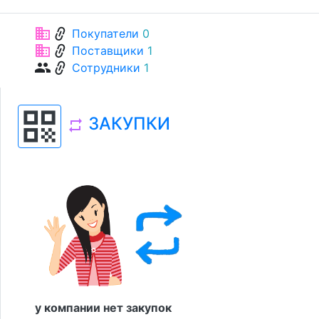
link
business
Покупатели
0
link
business
Поставщики
1
link
group
Сотрудники
1
qr_code
ЗАКУПКИ
repeat
у компании нет закупок