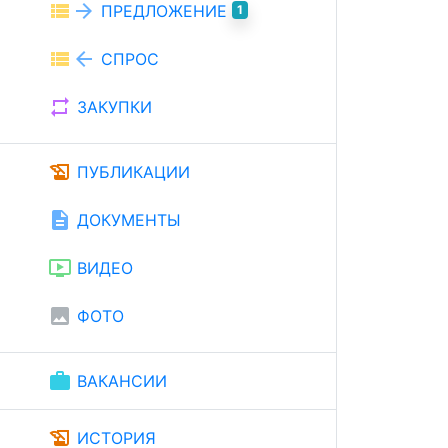
view_list
arrow_forward
ПРЕДЛОЖЕНИЕ
1
view_list
arrow_back
СПРОС
repeat
ЗАКУПКИ
history_edu
ПУБЛИКАЦИИ
description
ДОКУМЕНТЫ
ondemand_video
ВИДЕО
image
ФОТО
work
ВАКАНСИИ
history_edu
ИСТОРИЯ