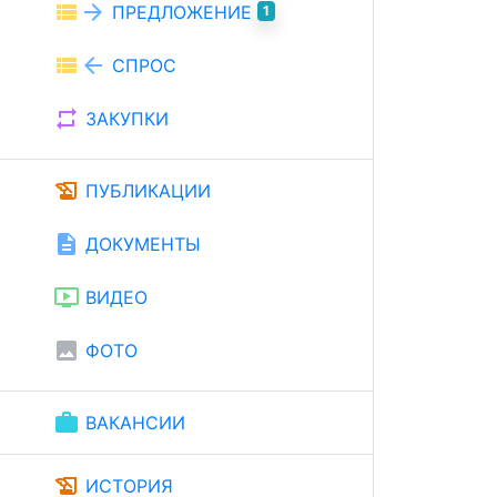
view_list
arrow_forward
ПРЕДЛОЖЕНИЕ
1
view_list
arrow_back
СПРОС
repeat
ЗАКУПКИ
history_edu
ПУБЛИКАЦИИ
description
ДОКУМЕНТЫ
ondemand_video
ВИДЕО
image
ФОТО
work
ВАКАНСИИ
history_edu
ИСТОРИЯ