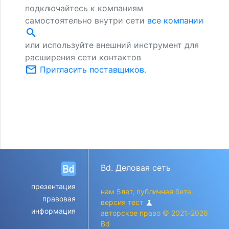
подключайтесь к компаниям
самостоятельно внутри сети
все компании
search
или используйте внешний инструмент для
расширения сети контактов
mail_outline
Пригласить поставщиков
.
Bd. Деловая сеть
презентация
нам 5лет, публичная бета-
правовая
версия тест
science
информация
авторское право © 2021-2026
Bd