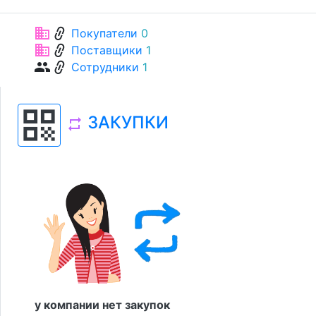
link
business
Покупатели
0
link
business
Поставщики
1
link
group
Сотрудники
1
qr_code
ЗАКУПКИ
repeat
у компании нет закупок