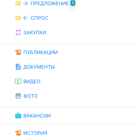
view_list
arrow_forward
ПРЕДЛОЖЕНИЕ
1
view_list
arrow_back
СПРОС
repeat
ЗАКУПКИ
history_edu
ПУБЛИКАЦИИ
description
ДОКУМЕНТЫ
ondemand_video
ВИДЕО
image
ФОТО
work
ВАКАНСИИ
history_edu
ИСТОРИЯ