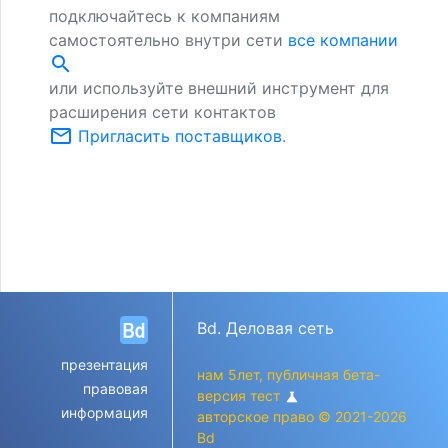
подключайтесь к компаниям
самостоятельно внутри сети
все компании
search
или используйте внешний инструмент для
расширения сети контактов
mail_outline
Пригласить поставщиков
.
Bd. Деловая сеть
презентация
нам 5лет, публичная бета-
правовая
версия тест
science
информация
авторское право © 2021-2026
Bd