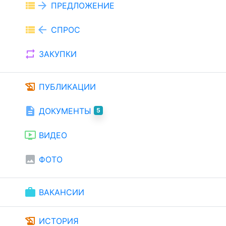
view_list
arrow_forward
ПРЕДЛОЖЕНИЕ
view_list
arrow_back
СПРОС
repeat
ЗАКУПКИ
history_edu
ПУБЛИКАЦИИ
description
ДОКУМЕНТЫ
5
ondemand_video
ВИДЕО
image
ФОТО
work
ВАКАНСИИ
history_edu
ИСТОРИЯ