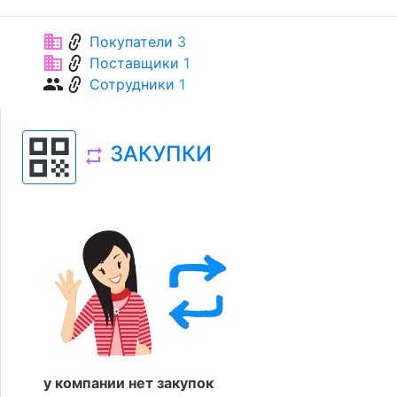
link
business
Покупатели
3
link
business
Поставщики
1
link
group
Сотрудники
1
qr_code
ЗАКУПКИ
repeat
у компании нет закупок