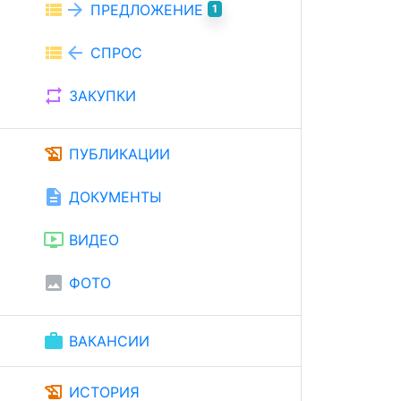
view_list
arrow_forward
ПРЕДЛОЖЕНИЕ
1
view_list
arrow_back
СПРОС
repeat
ЗАКУПКИ
history_edu
ПУБЛИКАЦИИ
description
ДОКУМЕНТЫ
ondemand_video
ВИДЕО
image
ФОТО
work
ВАКАНСИИ
history_edu
ИСТОРИЯ