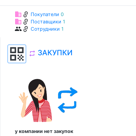
link
business
Покупатели
0
link
business
Поставщики
1
link
group
Сотрудники
1
qr_code
ЗАКУПКИ
repeat
у компании нет закупок