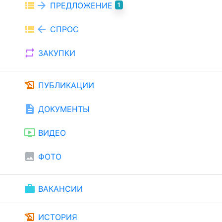
view_list
arrow_forward
ПРЕДЛОЖЕНИЕ
1
view_list
arrow_back
СПРОС
repeat
ЗАКУПКИ
history_edu
ПУБЛИКАЦИИ
description
ДОКУМЕНТЫ
ondemand_video
ВИДЕО
image
ФОТО
work
ВАКАНСИИ
history_edu
ИСТОРИЯ