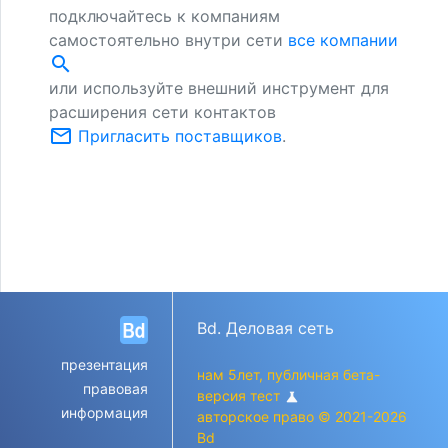
подключайтесь к компаниям
самостоятельно внутри сети
все компании
search
или используйте внешний инструмент для
расширения сети контактов
mail_outline
Пригласить поставщиков
.
Bd. Деловая сеть
презентация
нам 5лет, публичная бета-
правовая
версия тест
science
информация
авторское право © 2021-2026
Bd