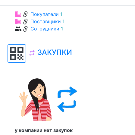
link
business
Покупатели
1
link
business
Поставщики
1
link
group
Сотрудники
1
qr_code
ЗАКУПКИ
repeat
у компании нет закупок