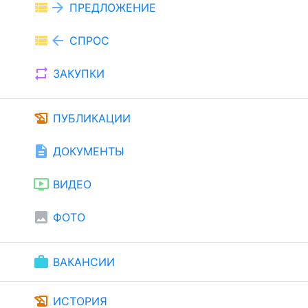
view_list
arrow_forward
ПРЕДЛОЖЕНИЕ
view_list
arrow_back
СПРОС
repeat
ЗАКУПКИ
history_edu
ПУБЛИКАЦИИ
description
ДОКУМЕНТЫ
ondemand_video
ВИДЕО
image
ФОТО
work
ВАКАНСИИ
history_edu
ИСТОРИЯ