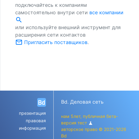
подключайтесь к компаниям
самостоятельно внутри сети
все компании
search
или используйте внешний инструмент для
расширения сети контактов
mail_outline
Пригласить поставщиков
.
Bd. Деловая сеть
презентация
нам 5лет, публичная бета-
правовая
версия тест
science
информация
авторское право © 2021-2026
Bd