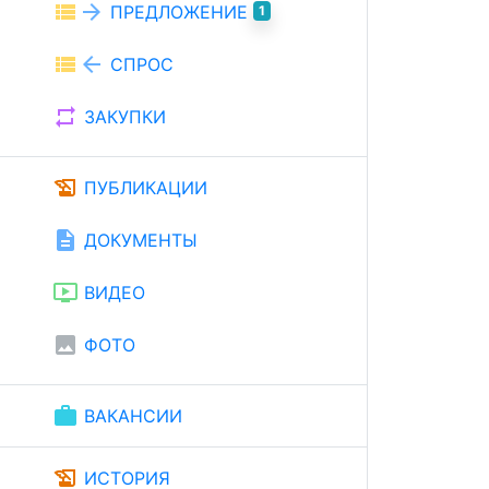
view_list
arrow_forward
ПРЕДЛОЖЕНИЕ
1
view_list
arrow_back
СПРОС
repeat
ЗАКУПКИ
history_edu
ПУБЛИКАЦИИ
description
ДОКУМЕНТЫ
ondemand_video
ВИДЕО
image
ФОТО
work
ВАКАНСИИ
history_edu
ИСТОРИЯ