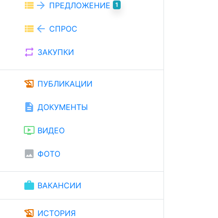
view_list
arrow_forward
ПРЕДЛОЖЕНИЕ
1
view_list
arrow_back
СПРОС
repeat
ЗАКУПКИ
history_edu
ПУБЛИКАЦИИ
description
ДОКУМЕНТЫ
ondemand_video
ВИДЕО
image
ФОТО
work
ВАКАНСИИ
history_edu
ИСТОРИЯ